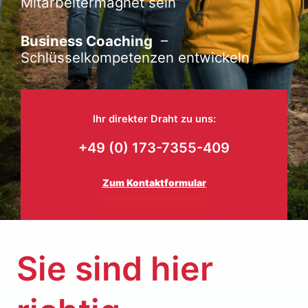
Mitarbeitermagnet sein
Business Coaching
–
Schlüsselkompetenzen entwickeln
Ihr direkter Draht zu uns:
+49 (0) 173-7355-409
Zum Kontaktformular
Sie sind hier