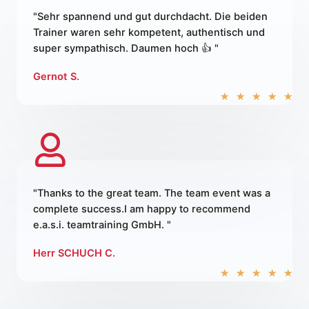
"Sehr spannend und gut durchdacht. Die beiden
Trainer waren sehr kompetent, authentisch und
super sympathisch. Daumen hoch 👍 "
Gernot S.
5
★
★
★
★
★
/
5
"Thanks to the great team. The team event was a
complete success.I am happy to recommend
e.a.s.i. teamtraining GmbH. "
Herr SCHUCH C.
5
★
★
★
★
★
/
5