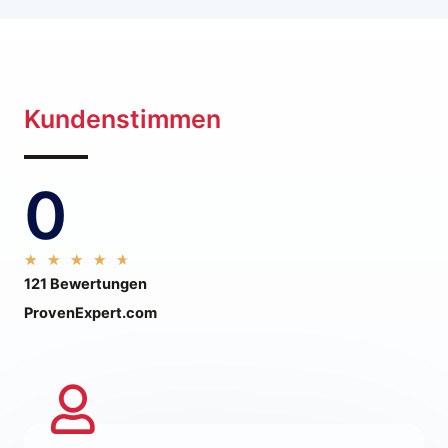
Kundenstimmen
0
4
★
★
★
★
★
121 Bewertungen
.
7
ProvenExpert.com
/
5